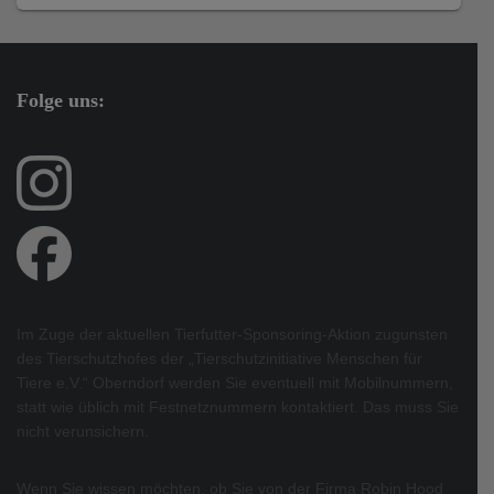
Folge uns:
Im Zuge der aktuellen Tierfutter-Sponsoring-Aktion zugunsten
des Tierschutzhofes der „Tierschutzinitiative Menschen für
Tiere e.V.“ Oberndorf werden Sie eventuell mit Mobilnummern,
statt wie üblich mit Festnetznummern kontaktiert. Das muss Sie
nicht verunsichern.
Wenn Sie wissen möchten, ob Sie von der Firma Robin Hood