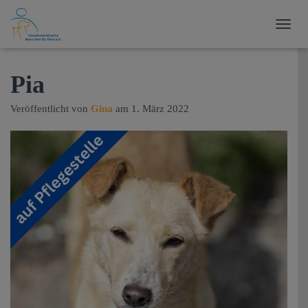
N
A
V
I
Pia
G
A
Veröffentlicht von
Gina
am
1. März 2022
T
I
O
N
U
M
S
C
H
A
L
T
E
N