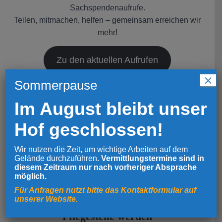
Sachspendenaufrufe.
Teilen, mitmachen, helfen – gemeinsam erreichen wir
mehr!
Zu den aktuellen Aufrufen
×
Handwerkliche Hilfe
Sommerpause
Im August bleibt unser
Auf unserem Tierschutzhof fallen immer wieder
Dinge an, die handwerkliches Geschick benötigen.
Hof geschlossen!
Deshalb können wir jede helfende Hand
gebrauchen.
Wir nutzen die Zeit, um wichtige Arbeiten auf dem
Gelände durchzuführen.
Vermittlungstermine sind in
diesem Zeitraum nur nach vorheriger Absprache
Handwerklich unterstützen
möglich.
Für Anfragen nutzt bitte das Kontaktformular auf
unserer Website.
Pflegestelle werden