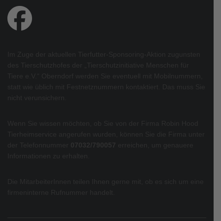
Im Zuge der aktuellen Tierfutter-Sponsoring-Aktion zugunsten
des Tierschutzhofes der „Tierschutzinitiative Menschen für
Tiere e.V.“ Oberndorf werden Sie eventuell mit Mobilnummern,
statt wie üblich mit Festnetznummern kontaktiert. Das muss Sie
nicht verunsichern.
Wenn Sie wissen möchten, ob Sie von der Firma Robin Hood
Tierheimservice angerufen wurden, können Sie die Firma unter
der Telefonnummer
07032/790057
erreichen, um genauere
Informationen zu erhalten.
Die MitarbeiterInnen teilen Ihnen gerne mit, ob es sich um eine
firmeninterne Rufnummer handelt.