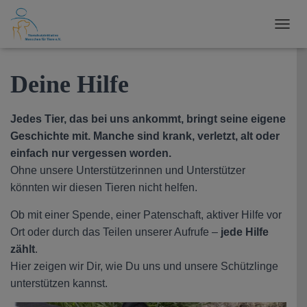
N
A
V
I
Deine Hilfe
G
A
T
Jedes Tier, das bei uns ankommt, bringt seine eigene
I
Geschichte mit. Manche sind krank, verletzt, alt oder
O
N
einfach nur vergessen worden.
U
Ohne unsere Unterstützerinnen und Unterstützer
M
könnten wir diesen Tieren nicht helfen.
S
C
Ob mit einer Spende, einer Patenschaft, aktiver Hilfe vor
H
A
Ort oder durch das Teilen unserer Aufrufe –
jede Hilfe
L
zählt
.
T
Hier zeigen wir Dir, wie Du uns und unsere Schützlinge
E
N
unterstützen kannst.