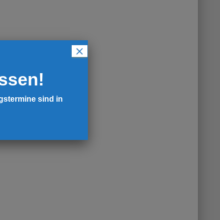
×
ossen!
gstermine sind in