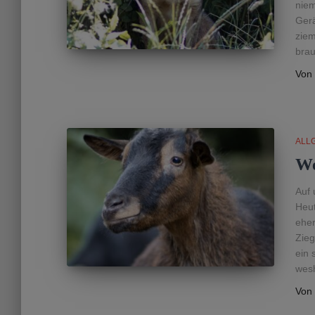
niem
Gerä
ziem
brau
Von
ALL
We
Auf 
Heut
eher
Zieg
ein 
wesh
Von