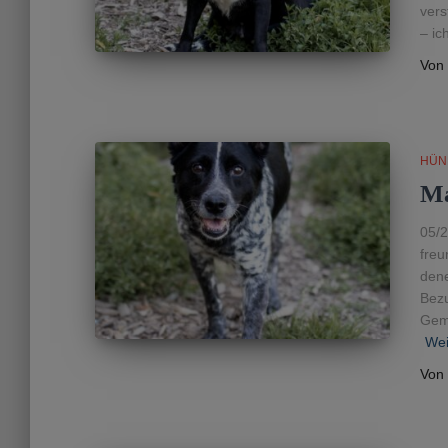
vers
– ic
Von
HÜN
M
05/2
freu
dene
Bezu
Geme
Wei
Von