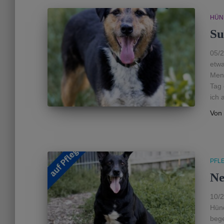
HÜN
Su
05/2
etwa
Mens
Tag 
ich 
Von
PFL
Ne
10/2
Hünd
bege