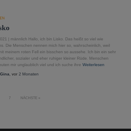
EN
sko
021 | männlich Hallo, ich bin Lisko. Das heißt so viel wie
s. Die Menschen nennen mich hier so, wahrscheinlich, weil
mit meinem roten Fell ein bisschen so aussehe. Ich bin ein sehr
ndlicher, sozialer und eher ruhiger kleiner Rüde. Menschen
uten mir unglaublich viel und ich suche ihre
Weiterlesen
Gina
, vor
2 Monaten
7
NÄCHSTE