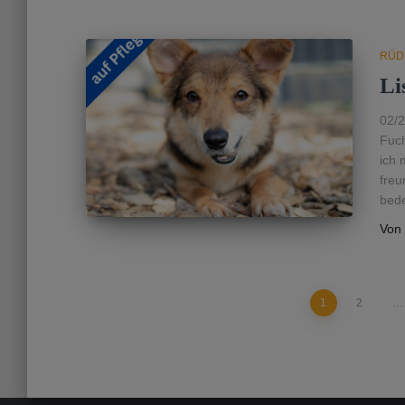
RÜD
Li
02/2
Fuch
ich 
freu
bede
Von
Seitennummerierung
1
2
…
der