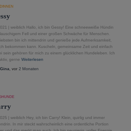
DINNEN
ssy
021 | weiblich Hallo, ich bin Gessy! Eine schneeweiße Hündin
flauschigem Fell und einer großen Schwäche für Menschen.
iebsten bin ich mittendrin und genieße jede Aufmerksamkeit,
ich bekommen kann. Kuscheln, gemeinsame Zeit und einfach
i sein gehören für mich zu einem glücklichen Hundeleben. Ich
aktiv, gerne
Weiterlesen
Gina
, vor
2 Monaten
GHUNDE
rry
025 | weiblich Hey, ich bin Carry! Klein, quirlig und immer
endrin. In mir steckt wahrscheinlich eine ordentliche Portion
ier und das merkt man auch. Ich bin neugierig, voller Energie