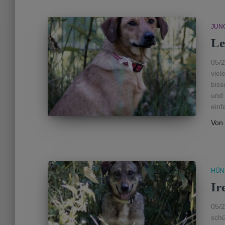
JUN
Le
05/2
viel
biss
und 
einf
Von
HÜN
Ir
05/2
schü