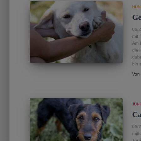
HÜN
Ge
06/2
mit 
Am l
die 
dabe
bin 
Von
JUN
Ca
06/2
mitt
Terr