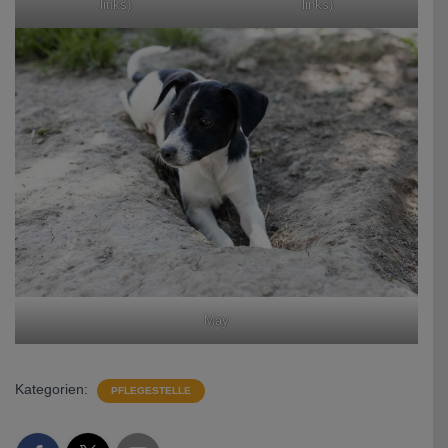
links)
links)
May
Kategorien:
PFLEGESTELLE