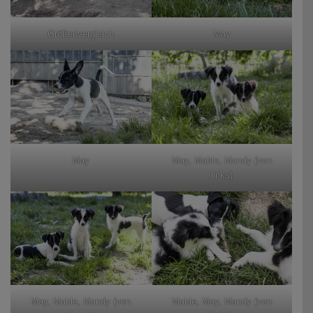
Größenvergleich
May
May
May, Mable, Mandy (von
links)
May, Mable, Mandy (von
Mable, May, Mandy (von