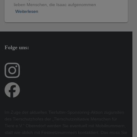
lieben Menschen, die Isaac aufgenommen
Weiterlesen
Folge uns:
Im Zuge der aktuellen Tierfutter-Sponsoring-Aktion zugunsten
des Tierschutzhofes der „Tierschutzinitiative Menschen für
Tiere e.V.“ Oberndorf werden Sie eventuell mit Mobilnummern,
statt wie üblich mit Festnetznummern kontaktiert. Das muss Sie