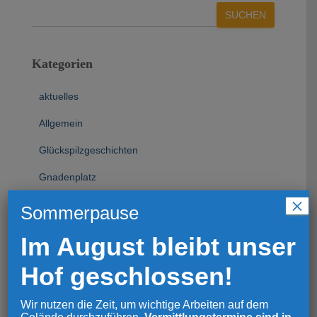
SUCHEN
Kategorien
aktuelles
Allgemein
Glückspilzgeschichten
Gnadenplatz
×
Hündinnen
Sommerpause
Junghunde
Im August bleibt unser
Pflegestelle
Hof geschlossen!
Rüden
Wir nutzen die Zeit, um wichtige Arbeiten auf dem
Senioren