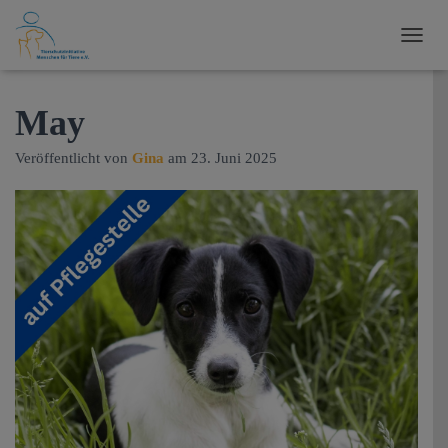
N
A
V
I
May
G
A
Veröffentlicht von
Gina
am
23. Juni 2025
T
I
O
N
U
M
S
C
H
A
L
T
E
N