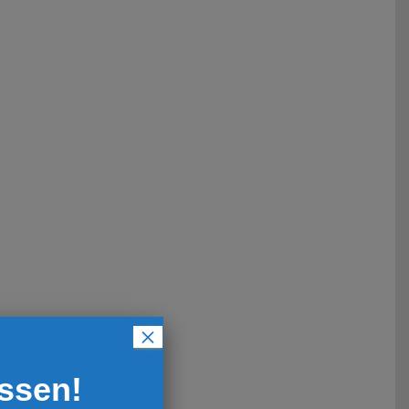
×
ossen!