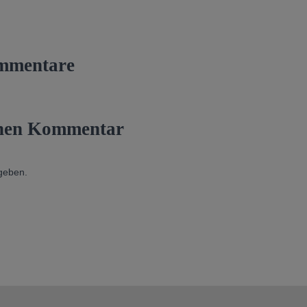
mmentare
inen Kommentar
geben.