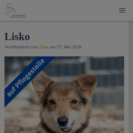
N
A
V
I
Lisko
G
A
Veröffentlicht von
Gina
am
27. Mai 2026
T
I
O
N
U
M
S
C
H
A
L
T
E
N