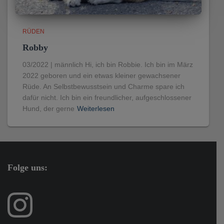
RÜDEN
Robby
03/2022 | männlich Hi, ich bin Robbie. Ich bin im März
2022 geboren und ein etwas kleiner gewachsener
Rüde. An Selbstbewusstsein und Charme spare ich
dafür nicht. Ich bin ein freundlicher, aufgeschlossener
Hund, der gerne
Weiterlesen
Folge uns: