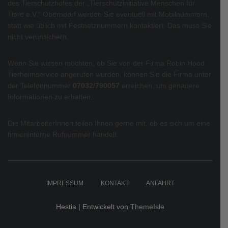
des Tierschutzhofes der „Tierschutzinitiative Menschen für
Tiere e.V.“ Oberndorf werden Sie eventuell mit Mobilnummern,
statt wie üblich mit Festnetznummern kontaktiert. Das muss Sie
nicht verunsichern.
Wenn Sie wissen möchten, ob Sie von der Firma Robin Hood
Tierheimservice angerufen wurden, können Sie die Firma unter
der Telefonnummer
07032/790057
erreichen, um genauere
Informationen zu erhalten.
Die MitarbeiterInnen teilen Ihnen gerne mit, ob es sich um eine
firmeninterne Rufnummer handelt.
IMPRESSUM
KONTAKT
ANFAHRT
Hestia | Entwickelt von
ThemeIsle