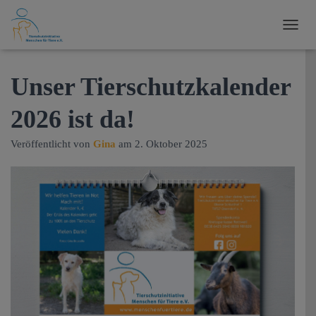
N
A
V
I
Unser Tierschutzkalender
G
A
2026 ist da!
T
I
O
Veröffentlicht von
Gina
am
2. Oktober 2025
N
U
M
S
C
H
A
L
T
E
N