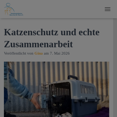
N
A
V
I
Katzenschutz und echte
G
A
Zusammenarbeit
T
I
O
Veröffentlicht von
Gina
am
7. Mai 2026
N
U
M
S
C
H
A
L
T
E
N