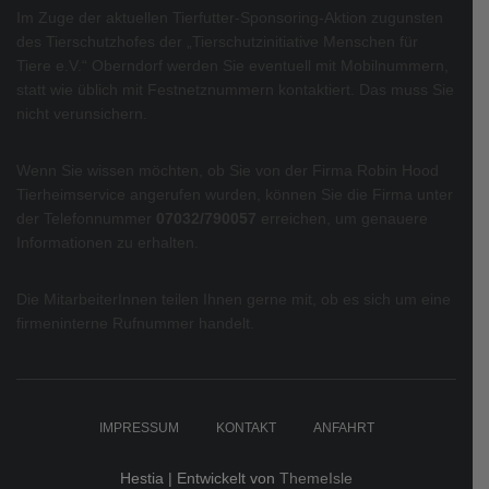
Im Zuge der aktuellen Tierfutter-Sponsoring-Aktion zugunsten
des Tierschutzhofes der „Tierschutzinitiative Menschen für
Tiere e.V.“ Oberndorf werden Sie eventuell mit Mobilnummern,
statt wie üblich mit Festnetznummern kontaktiert. Das muss Sie
nicht verunsichern.
Wenn Sie wissen möchten, ob Sie von der Firma Robin Hood
Tierheimservice angerufen wurden, können Sie die Firma unter
der Telefonnummer
07032/790057
erreichen, um genauere
Informationen zu erhalten.
Die MitarbeiterInnen teilen Ihnen gerne mit, ob es sich um eine
firmeninterne Rufnummer handelt.
IMPRESSUM
KONTAKT
ANFAHRT
Hestia | Entwickelt von
ThemeIsle