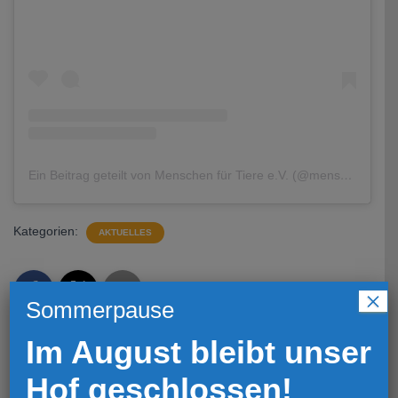
Ein Beitrag geteilt von Menschen für Tiere e.V. (@menschenfuertiere)
Kategorien:
AKTUELLES
×
Sommerpause
Im August bleibt unser
Hof geschlossen!