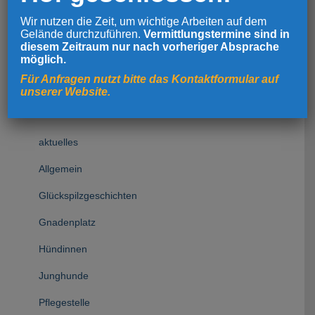
Wir nutzen die Zeit, um wichtige Arbeiten auf dem
Gelände durchzuführen.
Vermittlungstermine sind in
Suchen
diesem Zeitraum nur nach vorheriger Absprache
möglich.
SUCHEN
Für Anfragen nutzt bitte das Kontaktformular auf
unserer Website.
Kategorien
aktuelles
Allgemein
Glückspilzgeschichten
Gnadenplatz
Hündinnen
Junghunde
Pflegestelle