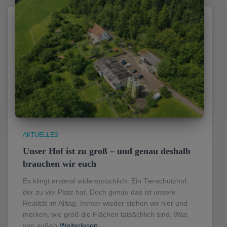
AKTUELLES
Unser Hof ist zu groß – und genau deshalb
brauchen wir euch
Es klingt erstmal widersprüchlich: Ein Tierschutzhof,
der zu viel Platz hat. Doch genau das ist unsere
Realität im Alltag. Immer wieder stehen wir hier und
merken, wie groß die Flächen tatsächlich sind. Was
von außen
Weiterlesen