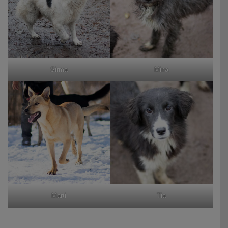
Sirma
Mina
Marti
Tia