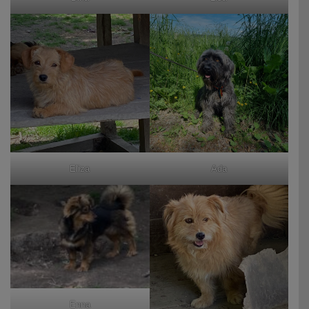
Eliza
Ada
Enna