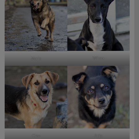
Wilma
Marie
Cleo
Arija