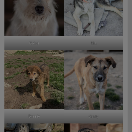
Babsi
Nia
Bonnie
Cindy