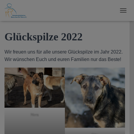
N
A
V
I
Glückspilze 2022
G
A
T
Wir freuen uns für alle unsere Glückspilze im Jahr 2022.
I
Wir wünschen Euch und euren Familien nur das Beste!
O
N
U
M
S
C
H
A
L
T
Nora
E
N