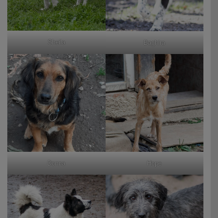
Sheila
Baghira
Donna
Hope