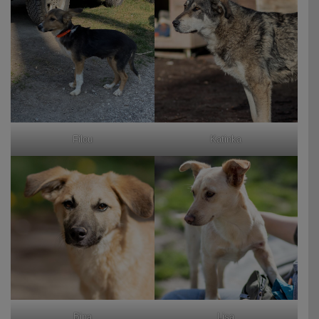
Filou
Katinka
Bina
Lisa