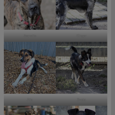
Jeanette
Ginger
Alia
Sveta