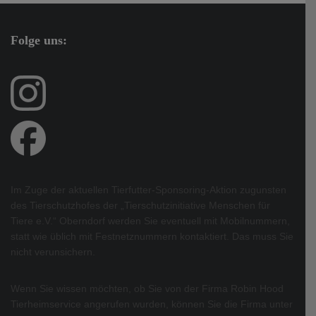
Folge uns:
Im Zuge der aktuellen Tierfutter-Sponsoring-Aktion zugunsten
des Tierschutzhofes der „Tierschutzinitiative Menschen für
Tiere e.V.“ Oberndorf werden Sie eventuell mit Mobilnummern,
statt wie üblich mit Festnetznummern kontaktiert. Das muss Sie
nicht verunsichern.
Wenn Sie wissen möchten, ob Sie von der Firma Robin Hood
Tierheimservice angerufen wurden, können Sie die Firma unter