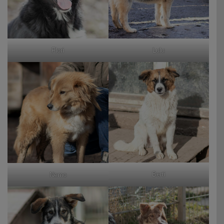
Flori
Lulu
Berti
Nemo