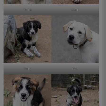
Ondra
Benji
Jeany
Mex