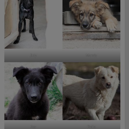
July
Mandy
Joy
Bella