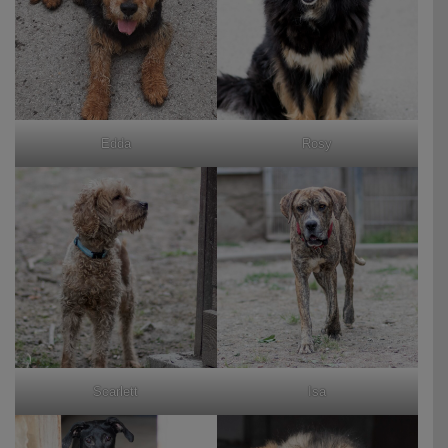
Edda
Rosy
Scarlett
Isa